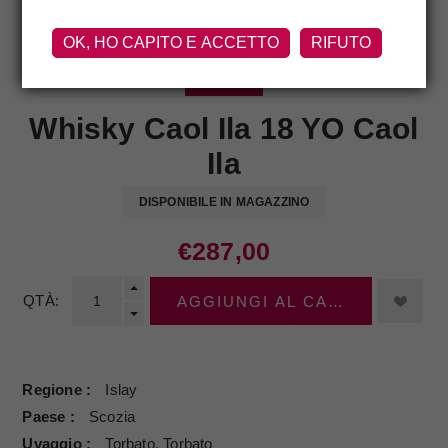
OK, HO CAPITO E ACCETTO
RIFUTO
CAOL ILA
Whisky Caol Ila 18 YO Caol
Ila
DISPONIBILE IN MAGAZZINO
€287,00
QTÀ:
AGGIUNGI AL CARRELLO
Regione
Islay
Paese
Scozia
Uvaggio
Torbato, Torbato