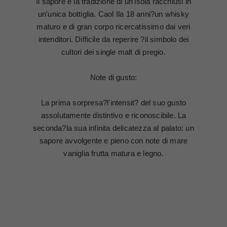
Il sapore e la tradizione di un'isola racchiusi in
un'unica bottiglia. Caol Ila 18 anni?un whisky
maturo e di gran corpo ricercatissimo dai veri
intenditori. Difficile da reperire ?il simbolo dei
cultori dei single malt di pregio.
Note di gusto:
La prima sorpresa?l'intensit? del suo gusto
assolutamente distintivo e riconoscibile. La
seconda?la sua infinita delicatezza al palato: un
sapore avvolgente e pieno con note di mare
vaniglia frutta matura e legno.