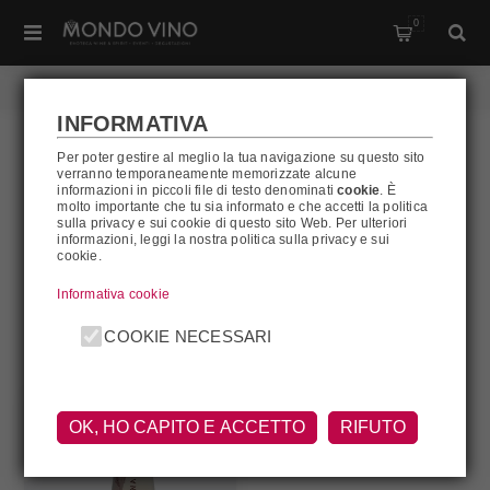
0
Home
/
Distillati
/
Cachaca
INFORMATIVA
Per poter gestire al meglio la tua navigazione su questo sito
CACHACA
verranno temporaneamente memorizzate alcune
informazioni in piccoli file di testo denominati
cookie
. È
molto importante che tu sia informato e che accetti la politica
Cachaca
sulla privacy e sui cookie di questo sito Web. Per ulteriori
informazioni, leggi la nostra politica sulla privacy e sui
cookie.
FILTRA
Informativa cookie
COOKIE NECESSARI
OK, HO CAPITO E ACCETTO
RIFUTO