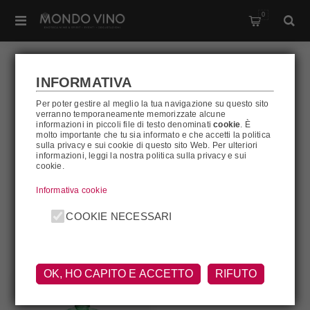
0
INFORMATIVA
Per poter gestire al meglio la tua navigazione su questo sito
GUNPOWDER
verranno temporaneamente memorizzate alcune
informazioni in piccoli file di testo denominati
cookie
. È
molto importante che tu sia informato e che accetti la politica
sulla privacy e sui cookie di questo sito Web. Per ulteriori
informazioni, leggi la nostra politica sulla privacy e sui
Gunpowder
cookie.
Informativa cookie
FILTRA
COOKIE NECESSARI
OK, HO CAPITO E ACCETTO
RIFUTO