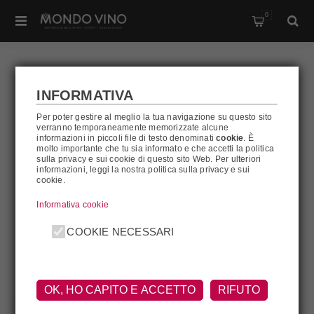
0
INFORMATIVA
FRANCIS FORD
Per poter gestire al meglio la tua navigazione su questo sito
verranno temporaneamente memorizzate alcune
COPPOLA
informazioni in piccoli file di testo denominati
cookie
. È
molto importante che tu sia informato e che accetti la politica
sulla privacy e sui cookie di questo sito Web. Per ulteriori
informazioni, leggi la nostra politica sulla privacy e sui
cookie.
Francis Ford Coppola
Informativa cookie
COOKIE NECESSARI
FILTRA
OK, HO CAPITO E ACCETTO
RIFUTO