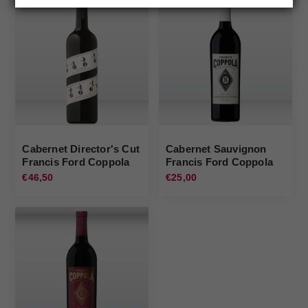
Cabernet Director's Cut
Cabernet Sauvignon
Francis Ford Coppola
Francis Ford Coppola
€46,50
€25,00