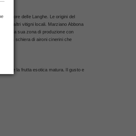
he
 nel cuore delle Langhe. Le origini del
d con altri vitigni locali. Marziano Abbona
.
entale della sua zona di produzione con
 folta schiera di aironi cinerini che
 pesca e la frutta esotica matura. Il gusto e