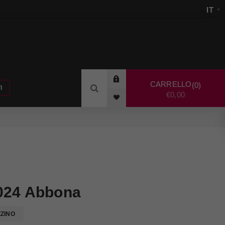
CARRELLO
0
I
€0,00
2024 Abbona
ZZINO