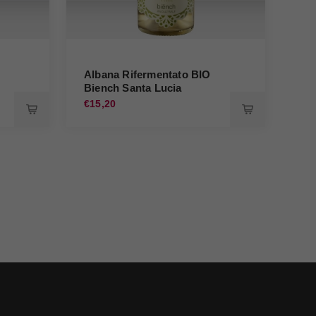
Albana Rifermentato BIO
Biench Santa Lucia
Al
€15,20
€21