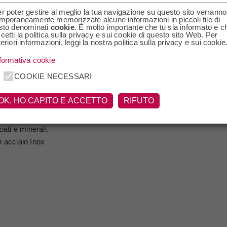
r poter gestire al meglio la tua navigazione su questo sito verranno
mporaneamente memorizzate alcune informazioni in piccoli file di
sto denominati
cookie
. È molto importante che tu sia informato e c
ito esempio di Viognier vinificato in purezza in territorio Piemontese
cetti la politica sulla privacy e sui cookie di questo sito Web. Per
odano in Francia dove la sua vinifcazione e spesso effettuata in blen
teriori informazioni, leggi la nostra politica sulla privacy e sui cookie
991 confidando nella capacit? del vitigno di adattarsi al clima contin
formativa cookie
elto il nome Cinerino per questo Viognier in purezza per ricordare la
COOKIE NECESSARI
eto in questione.
OK, HO CAPITO E ACCETTO
RIFUTO
 con riflessi brillanti. L'aromaricco di note fruttate che richiamano la
iati e minerali.
n acciaio Inox