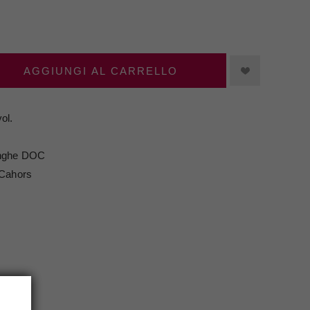
AGGIUNGI AL CARRELLO
ol.
nghe DOC
 Cahors
NFO