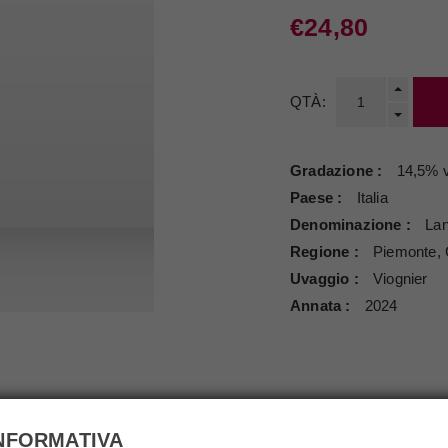
€24,80
QTÀ:
Gradazione
14,5% v
Paese
Italia
Denominazione
La
Regione
Piemonte,
Uvaggio
Viognier
Annata
2024
SCRIZIONE
SPECIFICHE
RICHIEDI I
NFORMATIVA