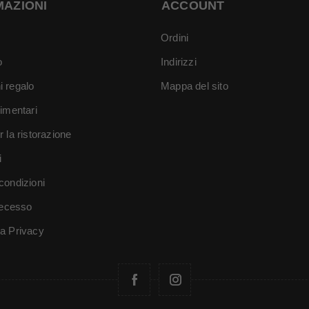
MAZIONI
ACCOUNT
Ordini
o
Indirizzi
i regalo
Mappa del sito
limentari
r la ristorazione
i
condizioni
 recesso
va Privacy