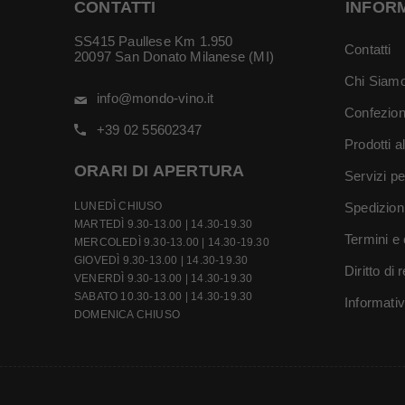
CONTATTI
INFOR
SS415 Paullese Km 1.950
Contatti
20097 San Donato Milanese (MI)
Chi Siam
info@mondo-vino.it
Confezion
+39 02 55602347
Prodotti a
ORARI DI APERTURA
Servizi pe
LUNEDÌ CHIUSO
Spedizion
MARTEDÌ 9.30-13.00 | 14.30-19.30
Termini e 
MERCOLEDÌ 9.30-13.00 | 14.30-19.30
GIOVEDÌ 9.30-13.00 | 14.30-19.30
Diritto di
VENERDÌ 9.30-13.00 | 14.30-19.30
SABATO 10.30-13.00 | 14.30-19.30
Informati
DOMENICA CHIUSO