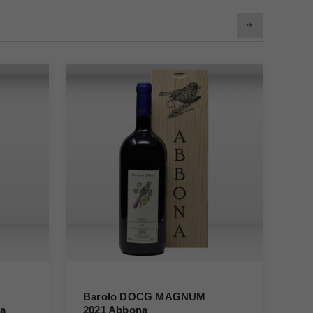
Barolo DOCG MAGNUM
Ci
na
2021 Abbona
Bi