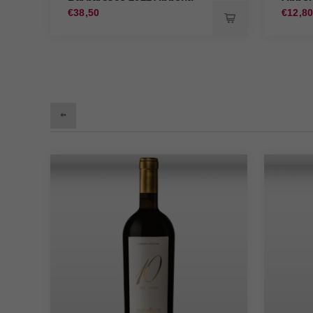
€38,50
€12,8