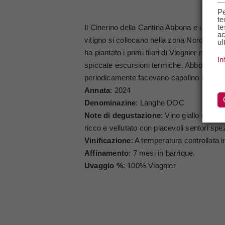
Pe
te
te
Il Cinerino della Cantina Abbona e un insol
ac
vitigno si collocano nella zona Nord del R
ul
ha piantato i primi filari di Viognier nel 1
In
spiccate escursioni termiche. Abbona ha sc
periodicamente facevano capolino nel vign
Annata
: 2024
Denominazine
: Langhe DOC
Note di degustazione
: Vino giallo dorato
ricco e vellutato con piacevoli sentori spez
Vinificazione
: A temperatura controllata i
Affinamento
: 7 mesi in barrique.
Uvaggio %
: 100% Viognier