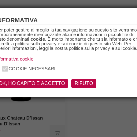
NFORMATIVA
r poter gestire al meglio la tua navigazione su questo sito verranno
mporaneamente memorizzate alcune informazioni in piccoli file di
sto denominati
cookie
. È molto importante che tu sia informato e c
cetti la politica sulla privacy e sui cookie di questo sito Web. Per
teriori informazioni, leggi la nostra politica sulla privacy e sui cookie
formativa cookie
COOKIE NECESSARI
OK, HO CAPITO E ACCETTO
RIFUTO
ux Chateau D'Issan
u D'Issan
0