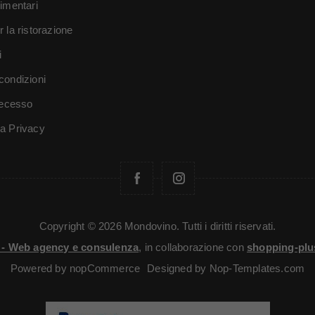
limentari
r la ristorazione
i
condizioni
 recesso
va Privacy
Copyright © 2026 Mondovino. Tutti i diritti riservati.
i - Web agency e consulenza
, in collaborazione con
shopping-plu
Powered by
nopCommerce
Designed by
Nop-Templates.com