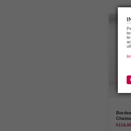
I
Pe
te
te
ac
ul
In
Bordea
Chatea
€116,0