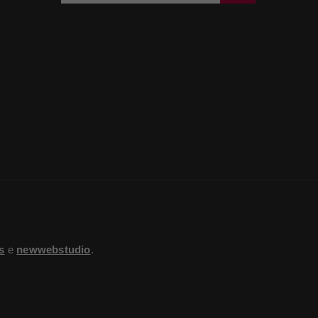
s
e
newwebstudio
.