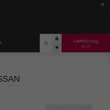
CARRELLO
0
I
€0,00
SSAN