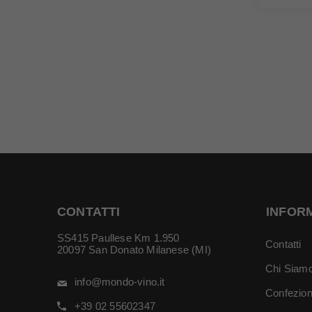
CONTATTI
INFOR
SS415 Paullese Km 1.950
Contatti
20097 San Donato Milanese (MI)
Chi Siam
info@mondo-vino.it
Confezion
+39 02 55602347