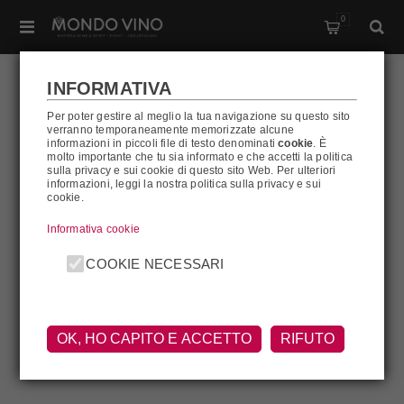
0
INFORMATIVA
Per poter gestire al meglio la tua navigazione su questo sito
verranno temporaneamente memorizzate alcune
CASTELLO DELLA
informazioni in piccoli file di testo denominati
cookie
. È
molto importante che tu sia informato e che accetti la politica
sulla privacy e sui cookie di questo sito Web. Per ulteriori
PANERETTA
informazioni, leggi la nostra politica sulla privacy e sui
cookie.
Informativa cookie
Castello della Paneretta
COOKIE NECESSARI
OK, HO CAPITO E ACCETTO
RIFUTO