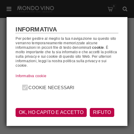
0
INFORMATIVA
Per poter gestire al meglio la tua navigazione su questo sito
verranno temporaneamente memorizzate alcune
ANTONELLI SAN
informazioni in piccoli file di testo denominati
cookie
. È
molto importante che tu sia informato e che accetti la politica
sulla privacy e sui cookie di questo sito Web. Per ulteriori
MARCO
informazioni, leggi la nostra politica sulla privacy e sui
cookie.
Informativa cookie
Antonelli San Marco
COOKIE NECESSARI
OK, HO CAPITO E ACCETTO
RIFUTO