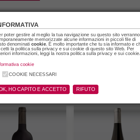
NFORMATIVA
r poter gestire al meglio la tua navigazione su questo sito verranno
mporaneamente memorizzate alcune informazioni in piccoli file di
sto denominati
cookie
. È molto importante che tu sia informato e c
cetti la politica sulla privacy e sui cookie di questo sito Web. Per
teriori informazioni, leggi la nostra politica sulla privacy e sui cookie
formativa cookie
COOKIE NECESSARI
HANNO ACQUISTATO ANCHE
OK, HO CAPITO E ACCETTO
RIFUTO