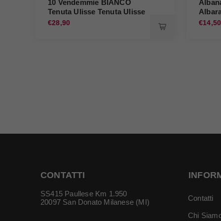
10 Vendemmie BIANCO
Alban
Tenuta Ulisse Tenuta Ulisse
Albara
€28,90
€14,5
CONTATTI
INFOR
SS415 Paullese Km 1.950
Contatti
20097 San Donato Milanese (MI)
Chi Siam