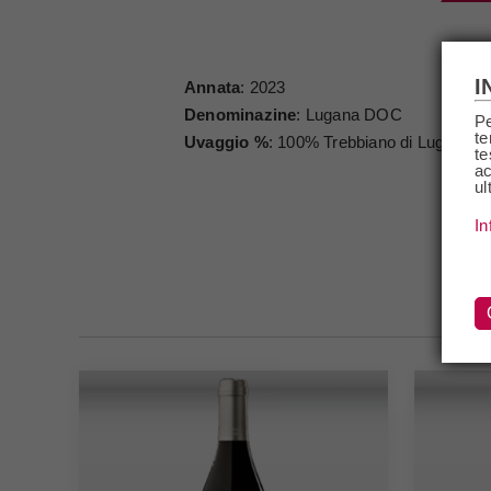
I
Annata
: 2023
Denominazine
: Lugana DOC
Pe
te
Uvaggio %
: 100% Trebbiano di Lugana
te
ac
ul
In