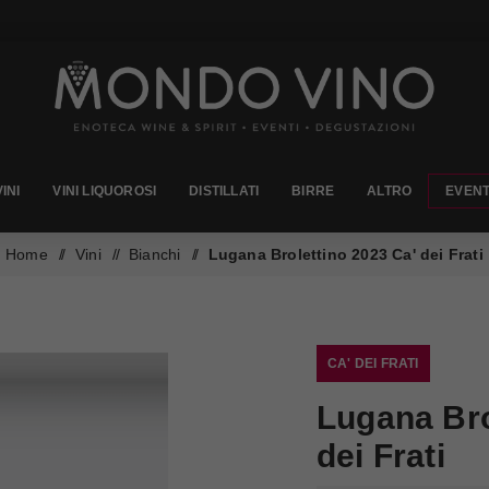
VINI
VINI LIQUOROSI
DISTILLATI
BIRRE
ALTRO
EVENT
Home
/
Vini
/
Bianchi
/
Lugana Brolettino 2023 Ca' dei Frati
CA' DEI FRATI
Lugana Bro
dei Frati