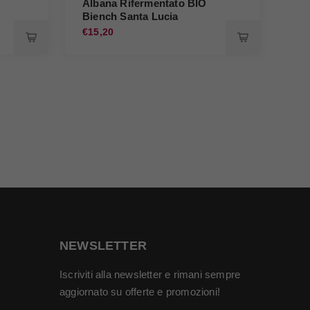
Albana Rifermentato BIO
Biench Santa Lucia
Al
€15,20
€21
NEWSLETTER
Iscriviti alla newsletter e rimani sempre
aggiornato su offerte e promozioni!