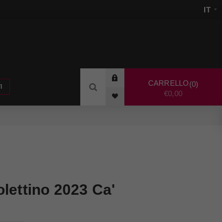
CARRELLO
0
I
€0,00
lettino 2023 Ca'