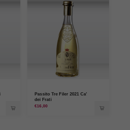
i
Passito Tre Filer 2021 Ca'
dei Frati
Pra
€16,00
€20