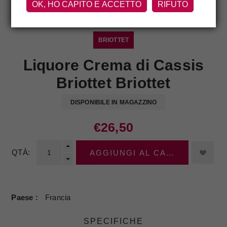
OK, HO CAPITO E ACCETTO
RIFUTO
BRIOTTET
Liquore Crema di Cassis
Briottet Briottet
DISPONIBILE IN MAGAZZINO
€26,50
QTÀ:
AGGIUNGI AL CARRELLO
Paese
Francia
SPECIFICHE