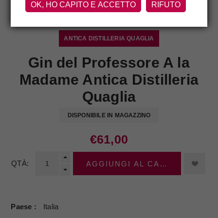
OK, HO CAPITO E ACCETTO
RIFUTO
ANTICA DISTILLERIA QUAGLIA
Gin del Professore A la
Madame Antica Distilleria
Quaglia
DISPONIBILE IN MAGAZZINO
€61,00
QTÀ:
AGGIUNGI AL CARRELLO
Paese
Italia