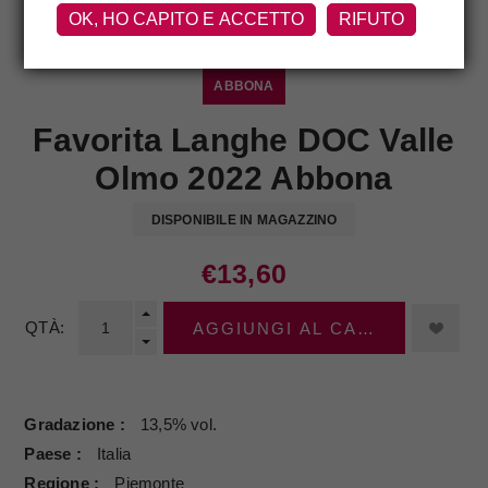
OK, HO CAPITO E ACCETTO
RIFUTO
ABBONA
Favorita Langhe DOC Valle
Olmo 2022 Abbona
DISPONIBILE IN MAGAZZINO
€13,60
QTÀ:
AGGIUNGI AL CARRELLO
Gradazione
13,5% vol.
Paese
Italia
Regione
Piemonte